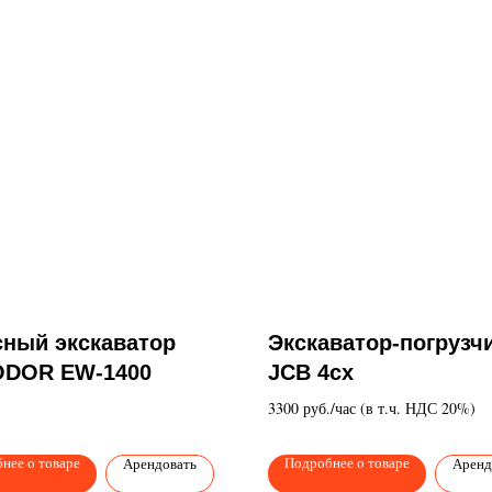
сный экскаватор
Экскаватор-погрузч
DOR EW-1400
JCB 4cx
3300 руб./час (в т.ч. НДС 20%)
нее о товаре
Подробнее о товаре
Арендовать
Аренд