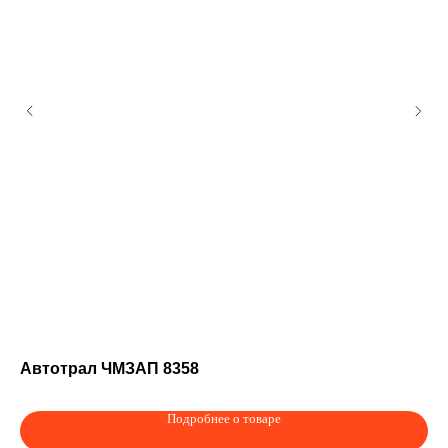
Автотрал ЧМЗАП 8358
Гр
ар
Подробнее о товаре