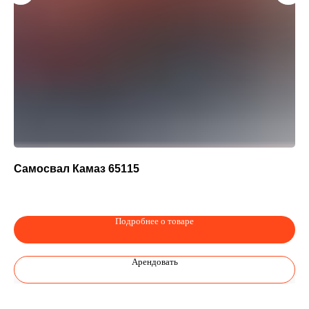
Самосвал Камаз 65115
Ко
380
Подробнее о товаре
Арендовать