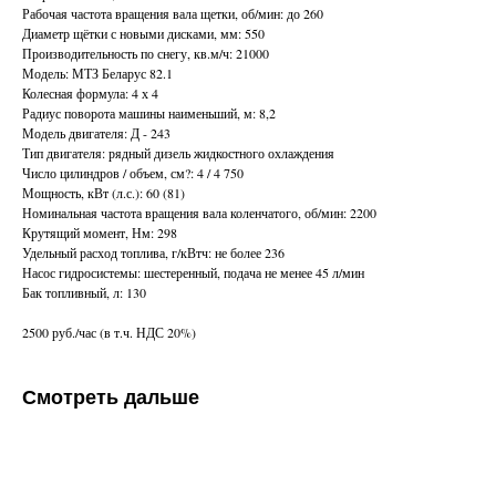
Рабочая частота вращения вала щетки, об/мин: до 260
Диаметр щётки с новыми дисками, мм: 550
Производительность по снегу, кв.м/ч: 21000
Модель: МТЗ Беларус 82.1
Колесная формула: 4 х 4
Радиус поворота машины наименьший, м: 8,2
Модель двигателя: Д - 243
Тип двигателя: рядный дизель жидкостного охлаждения
Число цилиндров / объем, см?: 4 / 4 750
Мощность, кВт (л.с.): 60 (81)
Номинальная частота вращения вала коленчатого, об/мин: 2200
Крутящий момент, Нм: 298
Удельный расход топлива, г/кВтч: не более 236
Насос гидросистемы: шестеренный, подача не менее 45 л/мин
Бак топливный, л: 130
2500 руб./час (в т.ч. НДС 20%)
Смотреть дальше