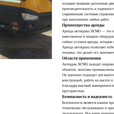
оснащен мощным дизельным двиг
производительность и надежност
современным системам управлени
при выполнении любых работ.
Преимущества аренды
Аренда автокрана XCMG — это о
качественное и мощное оборудов
гибкие условия аренды, которые
Аренда автокрана позволяет изб
техники, что делает его экономи
Области применения
Автокран XCMG находит широкое
объектов, монтаже промышленных
Он идеально подходит для выпол
конструкций, работа на высоте и
благодаря высокой маневренност
пространствах.
Безопасность и надежность
Безопасность является нашим пр
техническое обслуживание и про
эксплуатации. Все наши операто