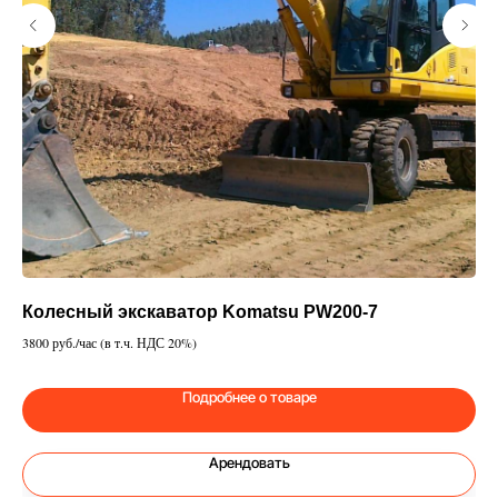
Колесный экскаватор Komatsu PW200-7
Ко
3800 руб./час (в т.ч. НДС 20%)
380
Подробнее о товаре
Арендовать