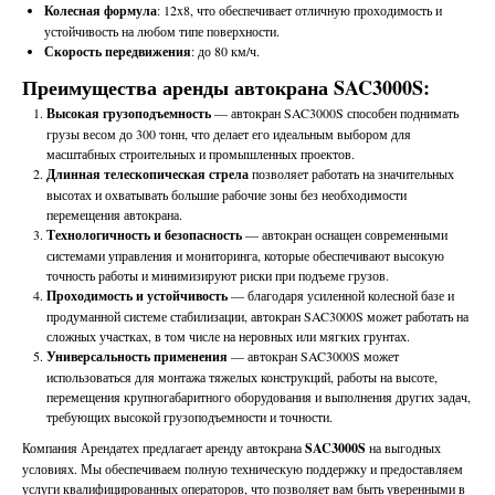
Колесная формула
: 12x8, что обеспечивает отличную проходимость и
устойчивость на любом типе поверхности.
Скорость передвижения
: до 80 км/ч.
Преимущества аренды автокрана SAC3000S:
Высокая грузоподъемность
— автокран SAC3000S способен поднимать
грузы весом до 300 тонн, что делает его идеальным выбором для
масштабных строительных и промышленных проектов.
Длинная телескопическая стрела
позволяет работать на значительных
высотах и охватывать большие рабочие зоны без необходимости
перемещения автокрана.
Технологичность и безопасность
— автокран оснащен современными
системами управления и мониторинга, которые обеспечивают высокую
точность работы и минимизируют риски при подъеме грузов.
Проходимость и устойчивость
— благодаря усиленной колесной базе и
продуманной системе стабилизации, автокран SAC3000S может работать на
сложных участках, в том числе на неровных или мягких грунтах.
Универсальность применения
— автокран SAC3000S может
использоваться для монтажа тяжелых конструкций, работы на высоте,
перемещения крупногабаритного оборудования и выполнения других задач,
требующих высокой грузоподъемности и точности.
Компания Арендатех предлагает аренду автокрана
SAC3000S
на выгодных
условиях. Мы обеспечиваем полную техническую поддержку и предоставляем
услуги квалифицированных операторов, что позволяет вам быть уверенными в