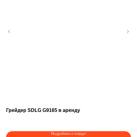
shi
Грейдер SDLG G9165 в аренду
Ав
Подробнее о товаре