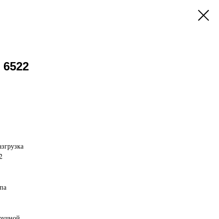
 6522
азгрузка
2
па
 ручной