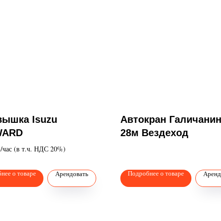
вышка Isuzu
Автокран Галичанин
WARD
28м Вездеход
./час (в т.ч. НДС 20%)
нее о товаре
Подробнее о товаре
Арендовать
Аренд