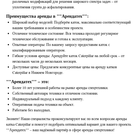
различных модификаций для решения широкого спектра задач – от
уплотнения грунта до асфальтирования.
Преимущества аренды в ""Арендатех"":
Широкий выбор моделей: Подберём каток, максимально соответствующий
вашим требованиям и особенностям проекта.
Отличное техническое состояние: Вся техника проходит регулярное
техническое обслуживание и готова к эксплуатации.
Опытные операторы: По вашему запросу предоставим каток с
квалифицированным оператором.
Гибкие условия аренды: Арендуйте каток Caterpillar на любой срок – от
нескольких часов до нескольких месяцев.
Доступные цены: Предлагаем конкурентные цены на аренду катков
Caterpillar в Нижнем Новгороде.
""Арендатех"" – это:
Более 10 лет успешной работы на рынке аренды спецтехники.
Собственный автопарк техники в отличном состоянии.
Индивидуальный подход к каждому клиенту.
Оперативная подача техники на объект.
Работаем без выходных.
Звоните! Наши специалисты проконсультируют вас по всем вопросам аренды
катка Caterpillar и помогут подобрать оптимальный вариант для вашего проекта.
""Арендатех"" – ваш надёжный партнёр в сфере аренды спецтехники!