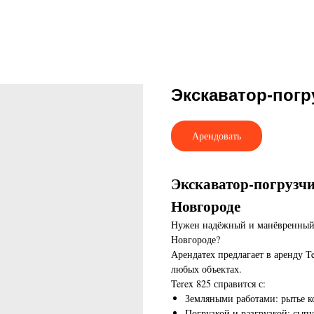
Экскаватор-погр
Арендовать
Экскаватор-погрузчи
Новгороде
Нужен надёжный и манёвренный 
Новгороде?
Арендатех предлагает в аренду T
любых объектах.
Terex 825 справится с:
Земляными работами: рытье к
Погрузкой и разгрузкой: сыпу