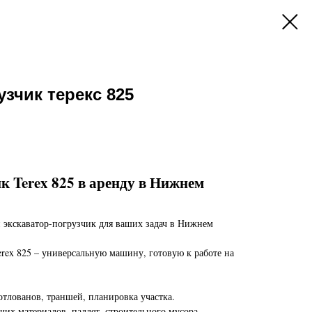
узчик терекс 825
к Terex 825 в аренду в Нижнем
экскаватор-погрузчик для ваших задач в Нижнем
erex 825 – универсальную машину, готовую к работе на
отлованов, траншей, планировка участка.
чих материалов, паллет, строительного мусора.