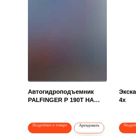
Автогидроподъемник
Экска
PALFINGER P 190T НА
4x
Шасси: KAMAZ
Подробнее о товаре
Подроб
Арендовать