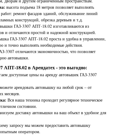
м, дворам и другим ограниченным пространствам.
ма:
высота подъема 18 метров позволяет выполнять
работ: ремонт фасадов зданий, обслуживание линий
кламных конструкций, обрезка деревьев и т.д.
овышки ГАЗ-3307 АПТ-18.02 изготавливаются из
ов и отличаются простой и надежной конструкцией.
ышка ГАЗ-3307 АПТ-18.02 проста и удобна в управлении,
ро и точно выполнять необходимые действия.
АЗ-3307 отличаются экономичностью, что позволяет
ацию автовышки.
 АПТ-18.02 в Арендатех - это выгодно:
гаем доступные цены на аренду автовышек ГАЗ-3307
можете арендовать автовышку на любой срок – от
их месяцев.
ка:
Вся наша техника проходит регулярное техническое
отличном состоянии.
низуем доставку автовышки на ваш объект в удобное для
шему запросу мы можем предоставить автовышку
 опытным оператором.