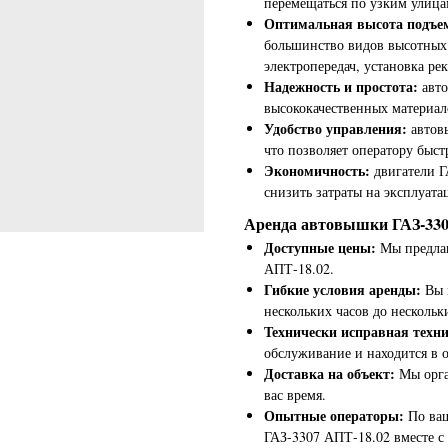
перемещаться по узким улица
Оптимальная высота подъе
большинство видов высотных 
электропередач, установка ре
Надежность и простота:
авт
высококачественных материал
Удобство управления:
автов
что позволяет оператору быст
Экономичность:
двигатели Г
снизить затраты на эксплуат
Аренда автовышки ГАЗ-3307
Доступные цены:
Мы предла
АПТ-18.02.
Гибкие условия аренды:
Вы 
нескольких часов до нескольк
Технически исправная техни
обслуживание и находится в 
Доставка на объект:
Мы орга
вас время.
Опытные операторы:
По ва
ГАЗ-3307 АПТ-18.02 вместе с