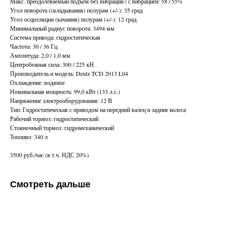
Макс. преодолеваемый подъем без вибрации / с вибрацией: 58 / 55%
Угол поворота (складывания) полурам (+/-): 35 град
Угол осцилляции (качания) полурам (+/-): 12 град
Минимальный радиус поворота: 3494 мм
Система привода: гидростатическая
Частота: 30 / 36 Гц
Амплитуда: 2,0 / 1,0 мм
Центробежная сила: 300 / 225 кН
Производитель и модель: Deutz TCD 2013 L04
Охлаждение: водяное
Номинальная мощность: 99,0 кВт (133 л.с.)
Напряжение электрооборудования: 12 В
Тип: Гидростатическая с приводом на передний валец и задние колеса
Рабочий тормоз: гидростатический
Стояночный тормоз: гидромеханический
Топливо: 340 л
3500 руб./час (в т.ч. НДС 20%)
Смотреть дальше