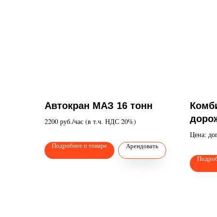
Автокран МАЗ 16 тонн
Комб
доро
2200 руб./час (в т.ч. НДС 20%)
МД-5
Цена: до
Подробнее о товаре
Арендовать
Подроб