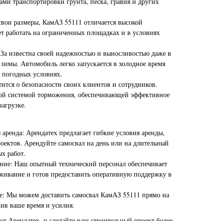
ми транспортировки грунта, песка, гравия и других
свои размеры, КамАЗ 55111 отличается высокой
ет работать на ограниченных площадках и в условиях
.
За известна своей надежностью и выносливостью даже в
зимы. Автомобиль легко запускается в холодное время
х погодных условиях.
тится о безопасности своих клиентов и сотрудников.
ой системой торможения, обеспечивающей эффективное
загрузке.
 аренда: Арендатех предлагает гибкие условия аренды,
оектов. Арендуйте самосвал на день или на длительный
х работ.
ние: Наш опытный технический персонал обеспечивает
уживание и готов предоставить оперативную поддержку в
е: Мы можем доставить самосвал КамАЗ 55111 прямо на
ив ваше время и усилия.
от Арендатех, и сделайте ваш строительный проект более