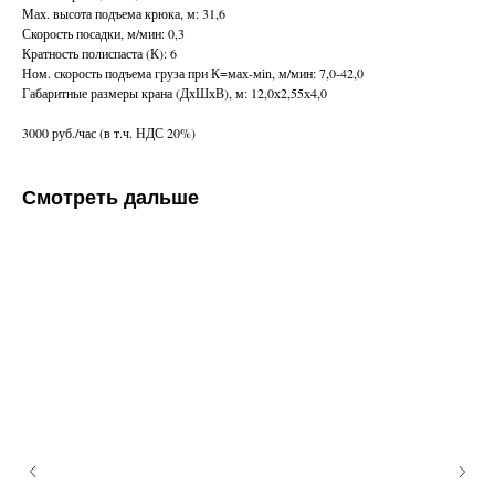
Мах. высота подъема крюка, м: 31,6
Скорость посадки, м/мин: 0,3
Кратность полиспаста (К): 6
Ном. скорость подъема груза при К=мах-мin, м/мин: 7,0-42,0
Габаритные размеры крана (ДхШхВ), м: 12,0х2,55х4,0
3000 руб./час (в т.ч. НДС 20%)
Смотреть дальше