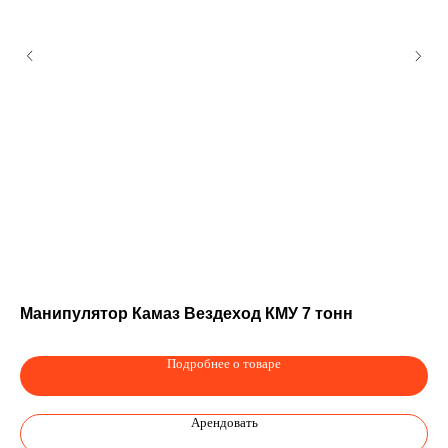
Манипулятор Камаз Вездеход КМУ 7 тонн
Ав
Подробнее о товаре
Арендовать