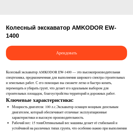
Колесный экскаватор AMKODOR EW-
1400
Арендовать
Колесный экскаватор AMKODOR EW-1400 — это высокопроизводительная
спецтехника, предназначенная для выполнения широкого спектра строительных
и земельных работ. С его помощью вы сможете легко и быстро копать,
перемещать и убирать грунт, что делает его идеальным выбором для
строительных площадок, благоустройства территорий и дорожных работ.
Ключевые характеристики:
Мощность двигателя: 100 л.с.Экскаватор оснащен мощным дизельным
двигателем, который обеспечивает отличные эксплуатационные
характеристики и высокую производительность.
Рабочий вес: 15 тоннОптимальный вес машины делает её стабильной и
устойчивой на различных типах грунта, что особенно важно при выполнении