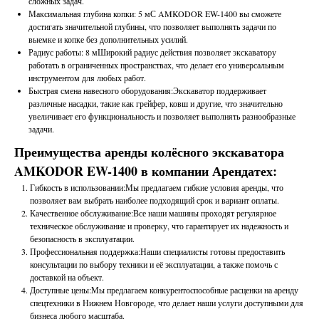
сложных задач.
Максимальная глубина копки: 5 мС AMKODOR EW-1400 вы сможете
достигать значительной глубины, что позволяет выполнять задачи по
выемке и копке без дополнительных усилий.
Радиус работы: 8 мШирокий радиус действия позволяет экскаватору
работать в ограниченных пространствах, что делает его универсальным
инструментом для любых работ.
Быстрая смена навесного оборудования:Экскаватор поддерживает
различные насадки, такие как грейфер, ковш и другие, что значительно
увеличивает его функциональность и позволяет выполнять разнообразные
задачи.
Преимущества аренды колёсного экскаватора
AMKODOR EW-1400 в компании Арендатех:
Гибкость в использовании:Мы предлагаем гибкие условия аренды, что
позволяет вам выбрать наиболее подходящий срок и вариант оплаты.
Качественное обслуживание:Все наши машины проходят регулярное
техническое обслуживание и проверку, что гарантирует их надежность и
безопасность в эксплуатации.
Профессиональная поддержка:Наши специалисты готовы предоставить
консультации по выбору техники и её эксплуатации, а также помочь с
доставкой на объект.
Доступные цены:Мы предлагаем конкурентоспособные расценки на аренду
спецтехники в Нижнем Новгороде, что делает наши услуги доступными для
бизнеса любого масштаба.