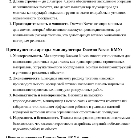
Длина стрелы
— до 20 метров. Стрела обеспечивает выполнение операций
на значительных высотах, что делает манипулятор подходящим для
монтажа конструкций, подъемов грузов на этажи или работы в условиях
ограниченного пространства.
Производительность и мощность
. Daewoo Novus оснащен мощным
двигателем, который обеспечивает высокую производительность при
минимальном расходе топлива, что делает аренду техники экономически
выгодным решением.
Преимущества аренды манипулятора Daewoo Novus КМУ:
Универсальность
. Манипулятор Daewoo Novus может использоваться для
выполнения различных задач, таких как транспортировка строительных
материалов, погрузка тяжелого оборудования, монтаж металлоконструкций
и установка рекламных объектов.
Экономичность
. Благодаря низкому расходу топлива и высокой
производительности, аренда этой техники позволяет снизить затраты на
выполнение строительных и погрузо-разгрузочных работ.
Компактность и маневренность
. Несмотря на высокую
грузоподъемность, манипулятор Daewoo Novus отличается компактными
габаритами, что позволяет эффективно работать в условиях плотной
городской застройки или на ограниченных строительных площадках.
Надежность и безопасность
. Техника оснащена современными системами
безопасности, что снижает вероятность аварийных ситуаций и обеспечивает
надежную работу на объекте.
Области применения Daewoo Novus КМУ 6 тонн: