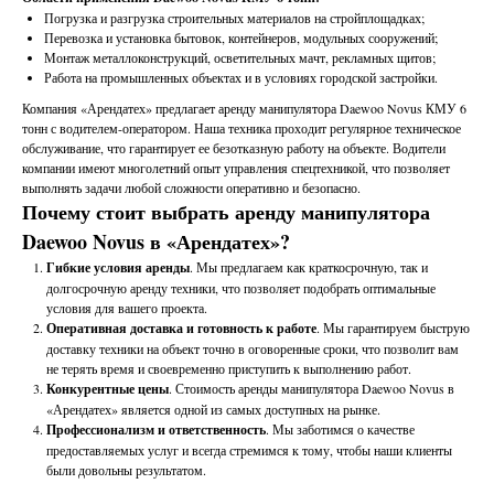
Погрузка и разгрузка строительных материалов на стройплощадках;
Перевозка и установка бытовок, контейнеров, модульных сооружений;
Монтаж металлоконструкций, осветительных мачт, рекламных щитов;
Работа на промышленных объектах и в условиях городской застройки.
Компания «Арендатех» предлагает аренду манипулятора
Daewoo Novus КМУ 6
тонн с водителем-оператором. Наша техника проходит регулярное техническое
обслуживание, что гарантирует ее безотказную работу на объекте. Водители
компании имеют многолетний опыт управления спецтехникой, что позволяет
выполнять задачи любой сложности оперативно и безопасно.
Почему стоит выбрать аренду манипулятора
Daewoo Novus в «Арендатех»?
Гибкие условия аренды
. Мы предлагаем как краткосрочную, так и
долгосрочную аренду техники, что позволяет подобрать оптимальные
условия для вашего проекта.
Оперативная доставка и готовность к работе
. Мы гарантируем быструю
доставку техники на объект точно в оговоренные сроки, что позволит вам
не терять время и своевременно приступить к выполнению работ.
Конкурентные цены
. Стоимость аренды манипулятора Daewoo Novus в
«Арендатех» является одной из самых доступных на рынке.
Профессионализм и ответственность
. Мы заботимся о качестве
предоставляемых услуг и всегда стремимся к тому, чтобы наши клиенты
были довольны результатом.