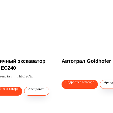
ничный экскаватор
Автотрал Goldhofer 
 EC240
./час (в т.ч. НДС 20%)
Подробнее о товаре
Аренд
нее о товаре
Арендовать