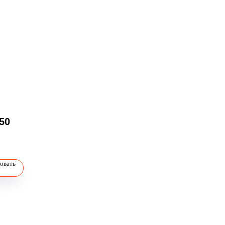
50
овать