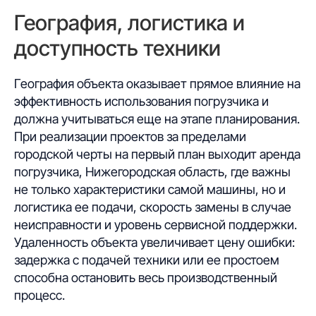
География, логистика и
доступность техники
География объекта оказывает прямое влияние на
эффективность использования погрузчика и
должна учитываться еще на этапе планирования.
При реализации проектов за пределами
городской черты на первый план выходит аренда
погрузчика, Нижегородская область, где важны
Аренда
не только характеристики самой машины, но и
спецтехники
в Нижнем Новгороде
логистика ее подачи, скорость замены в случае
неисправности и уровень сервисной поддержки.
Спецтехника
Свяжитесь с нами сегодня, чтобы
узнать больше о наших услугах
Удаленность объекта увеличивает цену ошибки:
Услуги
и выбрать подходящую технику
для ваших проектов!
задержка с подачей техники или ее простоем
О компании
способна остановить весь производственный
Оставить заявку ➔
Отзывы
процесс.
Контакты