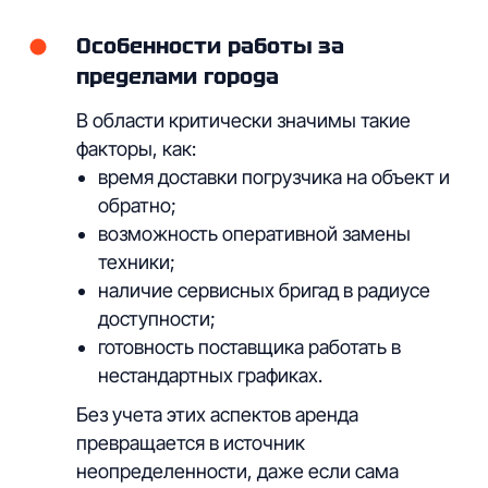
Прайс
Особенности работы за
пределами города
В области критически значимы такие
факторы, как:
время доставки погрузчика на объект и
обратно;
возможность оперативной замены
техники;
наличие сервисных бригад в радиусе
доступности;
готовность поставщика работать в
нестандартных графиках.
Без учета этих аспектов аренда
Контакты
Адрес
превращается в источник
+7 (987) 544-27-50
г. Нижний Новгород,
ул. Ижевская, 76
+7 (831) 424-27-50
неопределенности, даже если сама