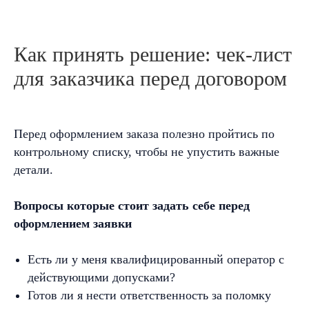
Как принять решение: чек-лист
Контакты
Адрес
для заказчика перед договором
+7 (987) 544-27-50
г. Нижний Новгород,
ул. Ижевская, 76
+7 (831) 424-27-50
Перед оформлением заказа полезно пройтись по
контрольному списку, чтобы не упустить важные
Общество с Ограниченной Ответственностью
«АРЕНДАТЕХ-НН»
детали.
Политика конфиденциальности
Разработка сайта «Dizard»
Вопросы которые стоит задать себе перед
оформлением заявки
Есть ли у меня квалифицированный оператор с
действующими допусками?
Готов ли я нести ответственность за поломку