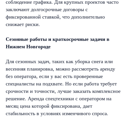
соблюдение графика. Для крупных проектов часто
заключают долгосрочные договоры с
Спецтехника
Свяжитесь с нами сегодня, чтобы
узнать больше о наших услугах
Услуги
фиксированной ставкой, что дополнительно
и выбрать подходящую технику
для ваших проектов!
О компании
снижает риски.
Оставить заявку ➔
Отзывы
Сезонные работы и краткосрочные задачи в
Контакты
Нижнем Новгороде
Прайс
Для сезонных задач, таких как уборка снега или
весенняя планировка, можно рассмотреть аренду
без оператора, если у вас есть проверенные
специалисты на подхвате. Но если работа требует
срочности и точности, лучше заказать комплексное
решение. Аренда спецтехники с оператором на
месяц цена которой фиксирована, дает
стабильность в условиях изменчивого спроса.